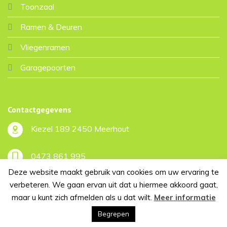
Toonzaal
Ramen & Deuren
Vliegenramen
Garagepoorten
Contactgegevens
Kiezel 189 2450 Meerhout
0473 861 995
Deze website maakt gebruik van cookies om uw ervaring te
pekoconstruct@telenet.be
verbeteren. We gaan ervan uit dat u hiermee akkoord gaat,
maar u kunt zich afmelden als u dat wilt.
Meer informatie
Begrepen
Copyright 2026 ©
Peko Construct